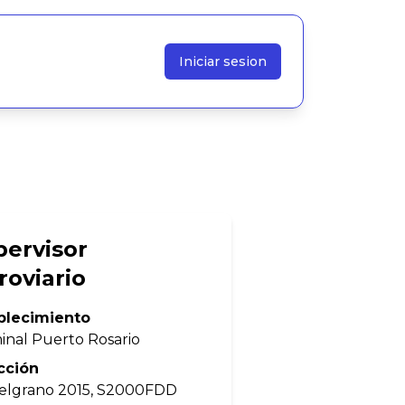
Iniciar sesion
pervisor
roviario
blecimiento
inal Puerto Rosario
cción
Belgrano 2015, S2000FDD