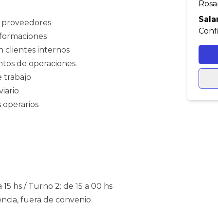
Rosar
Sala
s proveedores
Conf
 formaciones
n clientes internos
tos de operaciones.
e trabajo
viario
s operarios
a 15 hs / Turno 2: de 15 a 00 hs
cia, fuera de convenio