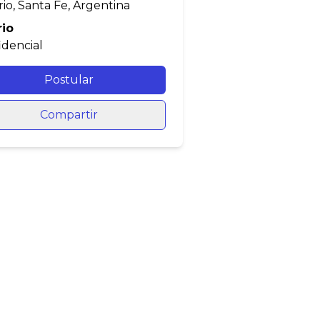
io, Santa Fe, Argentina
rio
idencial
Postular
Compartir