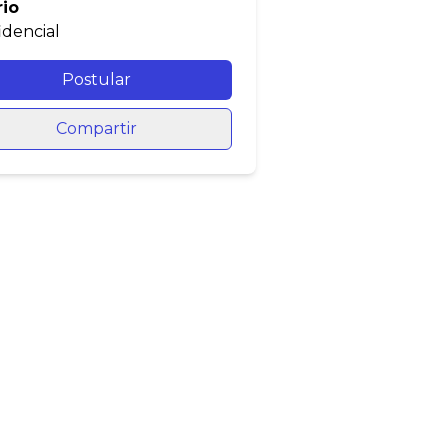
rio
idencial
Postular
Compartir