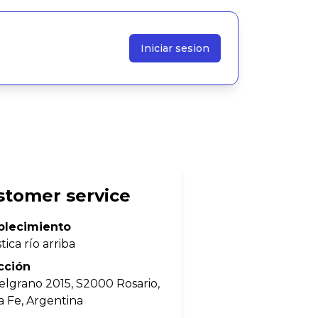
Iniciar sesion
stomer service
blecimiento
tica río arriba
cción
Belgrano 2015, S2000 Rosario,
a Fe, Argentina